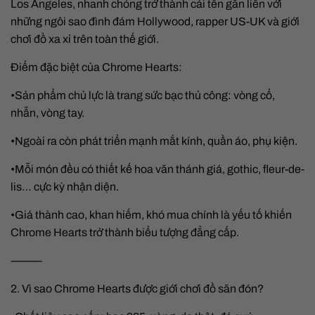
Los Angeles, nhanh chóng trở thành cái tên gắn liền với
những ngôi sao đình đám Hollywood, rapper US-UK và giới
chơi đồ xa xỉ trên toàn thế giới.
Điểm đặc biệt của Chrome Hearts:
•Sản phẩm chủ lực là trang sức bạc thủ công: vòng cổ,
nhẫn, vòng tay.
•Ngoài ra còn phát triển mạnh mắt kính, quần áo, phụ kiện.
•Mỗi món đều có thiết kế hoa văn thánh giá, gothic, fleur-de-
lis… cực kỳ nhận diện.
•Giá thành cao, khan hiếm, khó mua chính là yếu tố khiến
Chrome Hearts trở thành biểu tượng đẳng cấp.
⸻
2. Vì sao Chrome Hearts được giới chơi đồ săn đón?