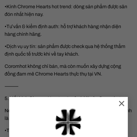
•Kính Chrome Hearts hot trend: dòng sản phẩm được săn
đón nhất hiện nay.
•Tư vấn & kiểm định auth: hỗ trợ khách hàng nhận diện
hàng chính hãng.
•Dịch vụ uy tín: sản phẩm được check qua hệ thống thẩm
định quốc tế trước khi về tay khách.
Coromhot không chỉ bán, mà còn muốn xây dựng cộng
đồng đam mê Chrome Hearts thực thụ tại VN.
⸻
5. Mắt kính Chrome Hearts – “quân bài” của Coromhot
×
Nếu trang sức là linh hồn Chrome Hearts, thì mắt kính chính
là sản phẩm đang bùng nổ mạnh mẽ.
•Thiết kế unisex, cực ngầu.