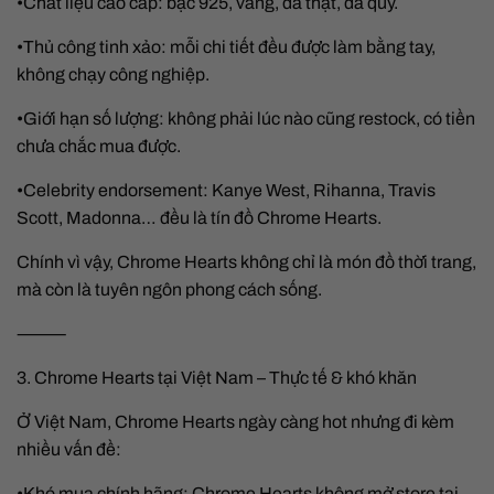
•Chất liệu cao cấp: bạc 925, vàng, da thật, đá quý.
•Thủ công tinh xảo: mỗi chi tiết đều được làm bằng tay,
không chạy công nghiệp.
•Giới hạn số lượng: không phải lúc nào cũng restock, có tiền
chưa chắc mua được.
•Celebrity endorsement: Kanye West, Rihanna, Travis
Scott, Madonna… đều là tín đồ Chrome Hearts.
Chính vì vậy, Chrome Hearts không chỉ là món đồ thời trang,
mà còn là tuyên ngôn phong cách sống.
⸻
3. Chrome Hearts tại Việt Nam – Thực tế & khó khăn
Ở Việt Nam, Chrome Hearts ngày càng hot nhưng đi kèm
nhiều vấn đề:
•Khó mua chính hãng: Chrome Hearts không mở store tại