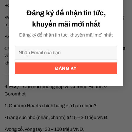
•Được làm từ titanium, bạc, acetate cao cấp.
Đăng ký để nhận tin tức,
•Mẫu mã đa dạng: kính râm, kính cận, kính gọng dày, gọng
khuyến mãi mới nhất
mảnh.
Đăng ký để nhận tin tức, khuyến mãi mới nhất
•Giá trị sưu tầm cao vì nhiều mẫu limited.
👉 Coromhot tập trung mạnh vào mắt kính Chrome Hearts
với nhiều mẫu hiếm, đáp ứng nhu cầu ngày càng tăng của
khách hàng tại Việt Nam.
⸻
6. FAQ – Câu hỏi thường gặp về Chrome Hearts &
Coromhot
1. Chrome Hearts chính hãng giá bao nhiêu?
•Trang sức nhỏ (nhẫn, charm) từ 15 – 30 triệu VNĐ.
•Vòng cổ, vòng tay: 30 – 100 triệu VNĐ.