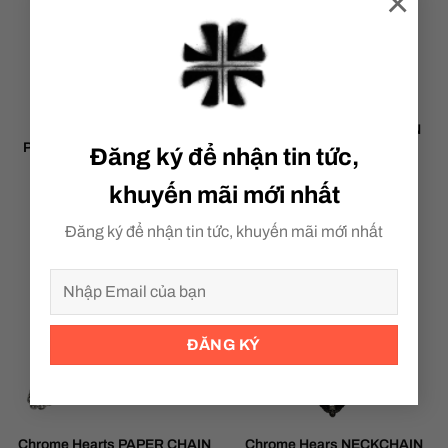
×
Chrome Hearts TNY CRSF
Chrome Hearts AMERICAN
P/DMND/ TINY CROSS PAVE
FLAG
Đăng ký để nhận tin tức,
DIAMOND
khuyến mãi mới nhất
170,000,000
₫
30,000,000
₫
Đăng ký để nhận tin tức, khuyến mãi mới nhất
Chrome Hearts PAPER CHAIN
Chrome Hears NECKCHAIN