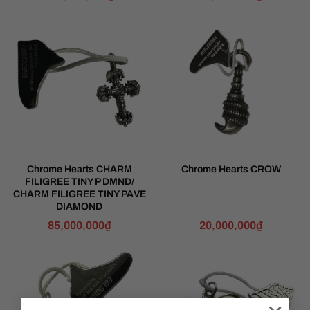
Chrome Hearts CHARM
Chrome Hearts CROW
FILIGREE TINY P DMND/
CHARM FILIGREE TINY PAVE
DIAMOND
85,000,000
₫
20,000,000
₫