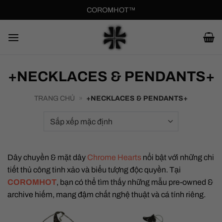
Bỏ
COROMHOT™
qua
nội
dung
+NECKLACES & PENDANTS+
TRANG CHỦ
»
+NECKLACES & PENDANTS+
Dây chuyền & mặt dây
Chrome Hearts
nổi bật với những chi
tiết thủ công tinh xảo và biểu tượng độc quyền. Tại
COROMHOT
, bạn có thể tìm thấy những mẫu pre-owned &
archive hiếm, mang đậm chất nghệ thuật và cá tính riêng.