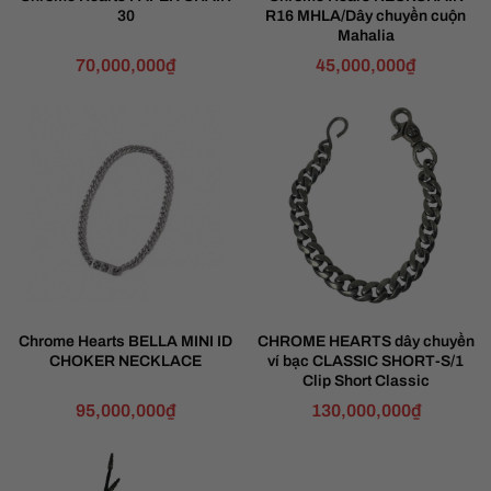
30
R16 MHLA/Dây chuyền cuộn
Mahalia
70,000,000
₫
45,000,000
₫
Chrome Hearts BELLA MINI ID
CHROME HEARTS dây chuyền
CHOKER NECKLACE
ví bạc CLASSIC SHORT-S/1
Clip Short Classic
95,000,000
₫
130,000,000
₫