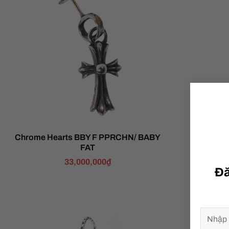
Chrome Hearts BBY F PPRCHN/ BABY
Chrome H
FAT
33,000,000
₫
Đă