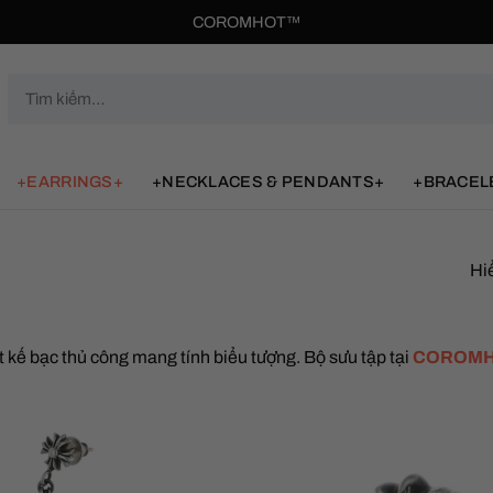
COROMHOT™
Tìm
kiếm:
+EARRINGS+
+NECKLACES & PENDANTS+
+BRACEL
Hiể
iết kế bạc thủ công mang tính biểu tượng. Bộ sưu tập tại
COROM