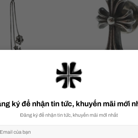
earts JOJO PST PLSBS L
Chrome Hearts No2 
24,000,000
₫
24,000,000
₫
ng ký để nhận tin tức, khuyến mãi mới n
Đăng ký để nhận tin tức, khuyến mãi mới nhất