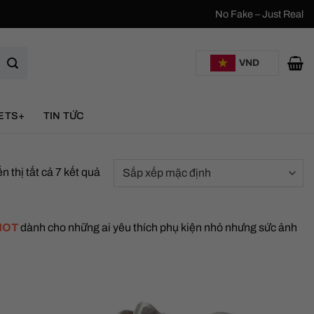
No Fake – Just Real
VND
ETS+
TIN TỨC
n thị tất cả 7 kết quả
HOT
dành cho những ai yêu thích phụ kiện nhỏ nhưng sức ảnh