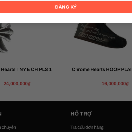
Hearts TNY E CH PLS 1
Chrome Hearts HOOP PLAIN
24,000,000
₫
16,000,000
₫
N
HỖ TRỢ
n chuyển
Tra cứu đơn hàng