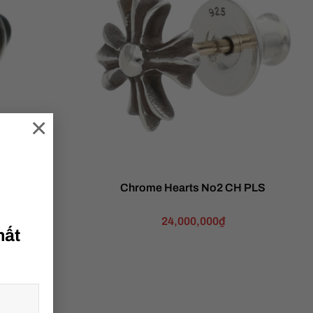
×
CH Crs
Chrome Hearts No2 CH PLS
24,000,000
₫
hất