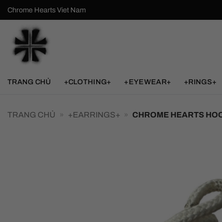
Bỏ
Chrome Hearts Viet Nam
qua
nội
dung
TRANG CHỦ
+CLOTHING+
+EYEWEAR+
+RINGS+
TRANG CHỦ
»
+EARRINGS+
»
CHROME HEARTS HOO