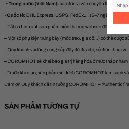
•
Trong nước (Việt Nam):
các đơn vị vận chuyển thương mại 
•
Quốc tế:
DHL Express, USPS, FedEx,…
(5–7 ngày).
– Tất cả hình ảnh sản phẩm hiển thị trên website đều là ảnh th
– Một số phụ kiện trưng bày (móc treo, giá đỡ…) có thể được 
– Quý khách vui lòng cung cấp đầy đủ địa chỉ, số điện thoại v
– COROMHOT sẽ khai báo giá trị hàng hóa ở mức thấp nhằm giả
– Trước khi giao, sản phẩm sẽ được COROMHOT làm sạch và xử 
Cảm ơn Quý khách đã tin tưởng COROMHOT – “Authentic firs
SẢN PHẨM TƯƠNG TỰ