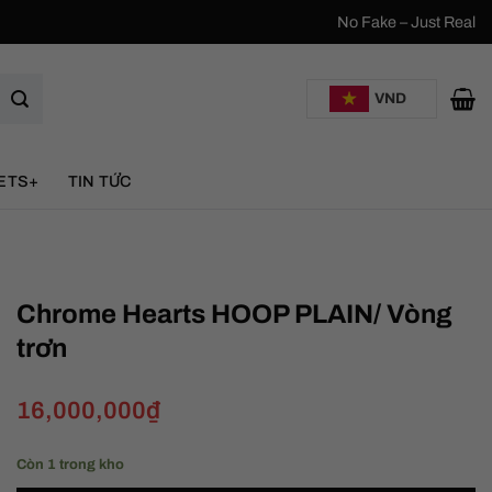
No Fake – Just Real
VND
ETS+
TIN TỨC
Chrome Hearts HOOP PLAIN/ Vòng
trơn
16,000,000
₫
Còn 1 trong kho