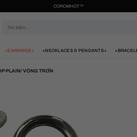
COROMHOT™
Tìm
kiếm:
+EARRINGS+
+NECKLACES & PENDANTS+
+BRACEL
P PLAIN/ VÒNG TRƠN