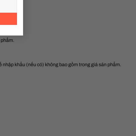
.
n phẩm.
huế nhập khẩu (nếu có) không bao gồm trong giá sản phẩm.