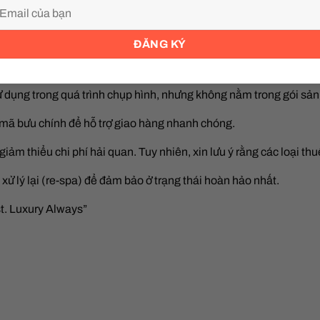
điện tử
(Giao Hàng Nhanh, Giao Hàng Tiết Kiệm, Viettel Post…)
ật.
sử dụng trong quá trình chụp hình, nhưng không nằm trong gói sả
à mã bưu chính để hỗ trợ giao hàng nhanh chóng.
m thiểu chi phí hải quan. Tuy nhiên, xin lưu ý rằng các loại t
lý lại (re-spa) để đảm bảo ở trạng thái hoàn hảo nhất.
t. Luxury Always”