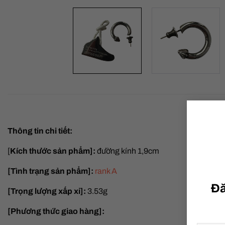
Thông tin chi tiết:
[
Kích thước sản phẩm]:
đường kính 1,9cm
[Tình trạng sản phẩm]:
rank A
Đă
[Trọng lượng xấp xỉ]:
3.53g
[Phương thức giao hàng]: