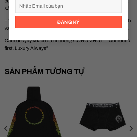
các loại thuế nhập khẩu (nếu có) không bao gồm trong giá
sản phẩm.
– Trước khi giao, sản phẩm sẽ được COROMHOT làm sạch
và xử lý lại (re-spa) để đảm bảo ở trạng thái hoàn hảo nhất.
Cảm ơn Quý khách đã tin tưởng COROMHOT – “Authentic
first. Luxury Always”
SẢN PHẨM TƯƠNG TỰ