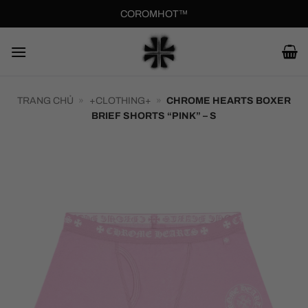
Bỏ
COROMHOT™
qua
nội
dung
TRANG CHỦ
»
+CLOTHING+
»
CHROME HEARTS BOXER
BRIEF SHORTS “PINK” – S