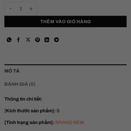
Chrome Hearts Boxer Brief Shorts “Pink” - S số lượng
THÊM VÀO GIỎ HÀNG
MÔ TẢ
ĐÁNH GIÁ (0)
Thông tin chi tiết:
[
Kích thước sản phẩm]:
S
[Tình trạng sản phẩm]:
BRAND NEW