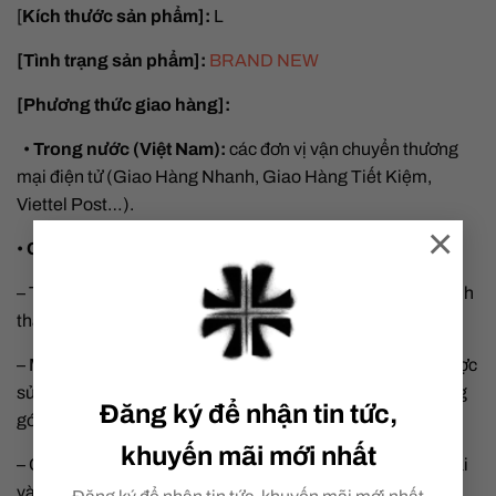
[
Kích thước sản phẩm]:
L
[Tình trạng sản phẩm]:
BRAND NEW
[Phương thức giao hàng]:
•
Trong nước (Việt Nam):
các đơn vị vận chuyển thương
mại điện tử
(Giao Hàng Nhanh, Giao Hàng Tiết Kiệm,
Viettel Post…).
×
•
Quốc tế:
DHL Express, USPS, FedEx,…
(5–7 ngày).
– Tất cả hình ảnh sản phẩm hiển thị trên website đều là ảnh
thật.
– Một số phụ kiện trưng bày (móc treo, giá đỡ…) có thể được
sử dụng trong quá trình chụp hình, nhưng không nằm trong
Đăng ký để nhận tin tức,
gói sản phẩm.
khuyến mãi mới nhất
– Quý khách vui lòng cung cấp đầy đủ địa chỉ, số điện thoại
và mã bưu chính để hỗ trợ giao hàng nhanh chóng.