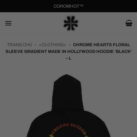
Bỏ
COROMHOT™
qua
nội
dung
TRANG CHỦ
»
+CLOTHING+
»
CHROME HEARTS FLORAL
SLEEVE GRADIENT MADE IN HOLLYWOOD HOODIE ‘BLACK’
– L