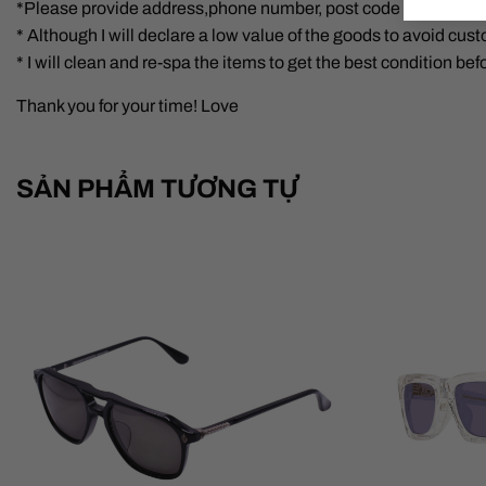
*Please provide address,phone number, post code after purch
* Although I will declare a low value of the goods to avoid cust
* I will clean and re-spa the items to get the best condition bef
Thank you for your time! Love
SẢN PHẨM TƯƠNG TỰ