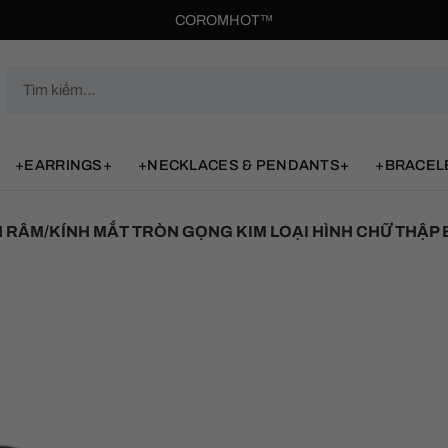
COROMHOT™
Tìm
kiếm:
+EARRINGS+
+NECKLACES & PENDANTS+
+BRACEL
 RÂM/KÍNH MẮT TRÒN GỌNG KIM LOẠI HÌNH CHỮ THẬP