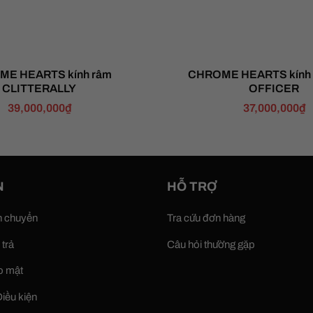
E HEARTS kính râm
CHROME HEARTS kính
CLITTERALLY
OFFICER
39,000,000
₫
37,000,000
₫
N
HỖ TRỢ
n chuyển
Tra cứu đơn hàng
 trả
Câu hỏi thường gặp
o mật
iều kiện