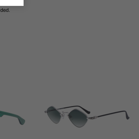
uded.