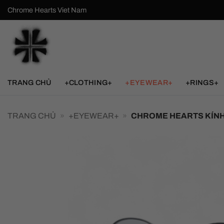
Bỏ
Chrome Hearts Viet Nam
qua
nội
dung
TRANG CHỦ
+CLOTHING+
+EYEWEAR+
+RINGS+
TRANG CHỦ
»
+EYEWEAR+
»
CHROME HEARTS KÍNH