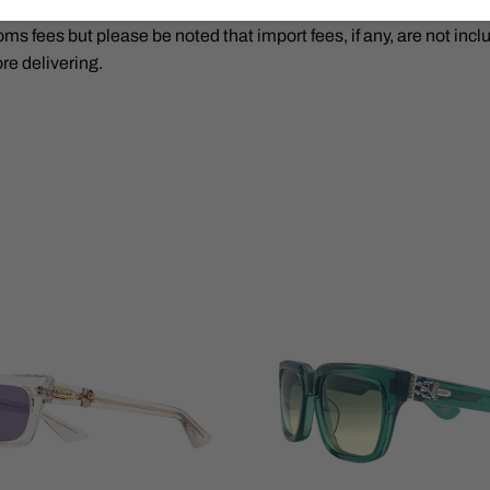
ase.
oms fees but please be noted that import fees, if any, are not incl
ore delivering.