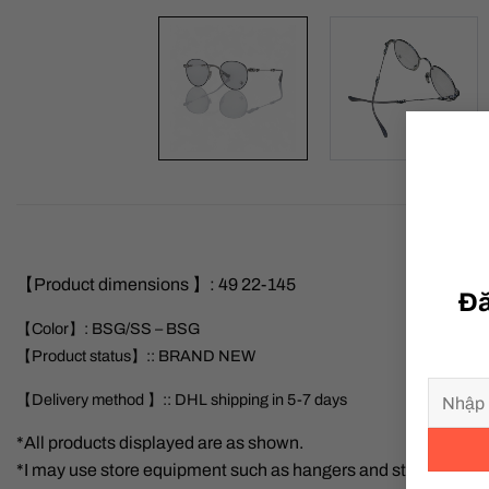
【Product dimensions 】: 49 22-145
Đă
【Color】: BSG/SS – BSG
【Product status】:: BRAND NEW
【Delivery method 】:: DHL shipping in 5-7 days
*All products displayed are as shown.
*I may use store equipment such as hangers and stands to take