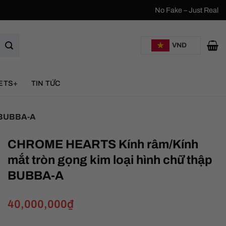
No Fake – Just Real
VND
ETS+
TIN TỨC
 BUBBA-A
CHROME HEARTS Kính râm/Kính
mắt tròn gọng kim loại hình chữ thập
BUBBA-A
40,000,000
₫