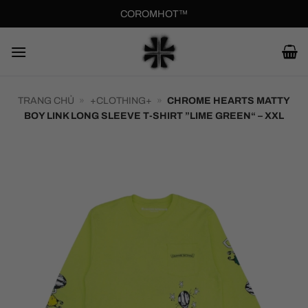
Bỏ
COROMHOT™
qua
nội
dung
TRANG CHỦ
»
+CLOTHING+
»
CHROME HEARTS MATTY
BOY LINK LONG SLEEVE T-SHIRT ”LIME GREEN“ – XXL