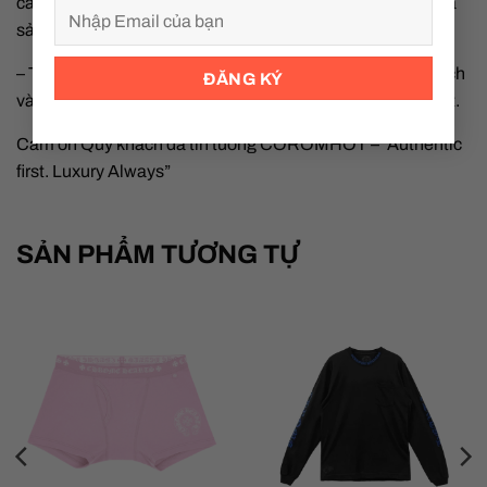
các loại thuế nhập khẩu (nếu có) không bao gồm trong giá
sản phẩm.
– Trước khi giao, sản phẩm sẽ được COROMHOT làm sạch
và xử lý lại (re-spa) để đảm bảo ở trạng thái hoàn hảo nhất.
Cảm ơn Quý khách đã tin tưởng COROMHOT – “Authentic
first. Luxury Always”
SẢN PHẨM TƯƠNG TỰ