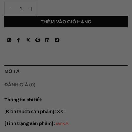
Chrome Hearts Matty Boy Link Long Sleeve T-shirt ”Lime Green
THÊM VÀO GIỎ HÀNG
MÔ TẢ
ĐÁNH GIÁ (0)
Thông tin chi tiết:
[
Kích thước sản phẩm]:
XXL
[Tình trạng sản phẩm]:
rank A